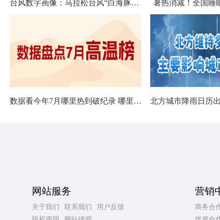
台风数字画像：马拉松台风“白海豚”将影响十余省份
暑热消减！全国睡
数据看今年7月哪里热到破纪录 哪里暑热连轴转
网站服务
营销
关于我们
联系我们
用户反馈
商务合
版权声明
网站律师
媒资合