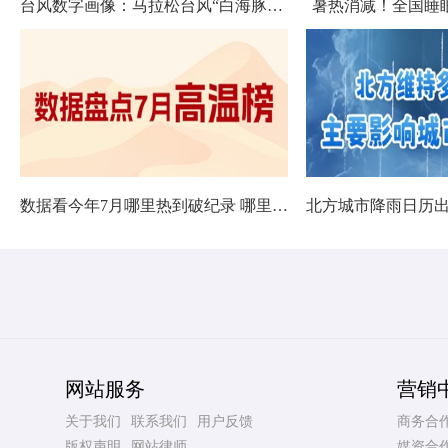
台风数字画像：马拉松台风“白海豚”将影响十余省份
暑热消减！全国睡
数据看今年7月哪里热到破纪录 哪里暑热连轴转
网站服务
营销
关于我们
联系我们
用户反馈
商务合
版权声明
网站律师
媒资合