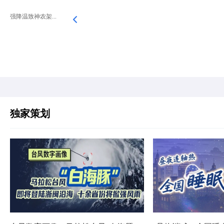
强降温致神农架...
独家策划