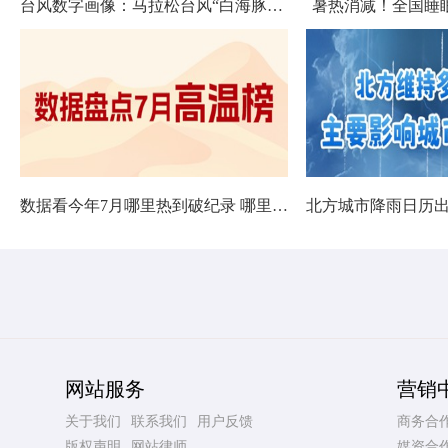
台风数字画像：马拉松台风“白海豚”将影响十余省份
暑热消减！全国睡
数据看今年7月哪里热到破纪录 哪里暑热连轴转
网站服务
营销
关于我们
联系我们
用户反馈
商务合
版权声明
网站律师
媒资合