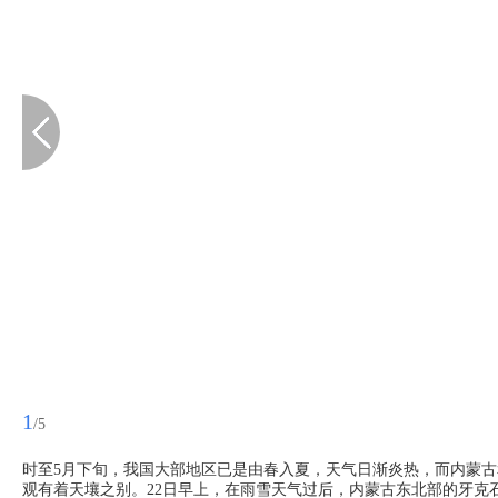
1
/5
时至5月下旬，我国大部地区已是由春入夏，天气日渐炎热，而内蒙
观有着天壤之别。22日早上，在雨雪天气过后，内蒙古东北部的牙克