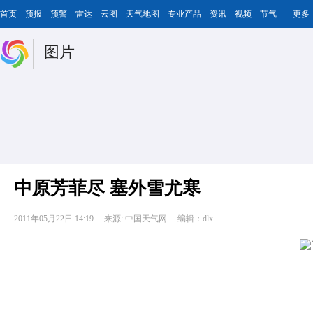
首页
预报
预警
雷达
云图
天气地图
专业产品
资讯
视频
节气
更多
图片
中原芳菲尽 塞外雪尤寒
2011年05月22日 14:19
来源: 中国天气网
编辑：dlx