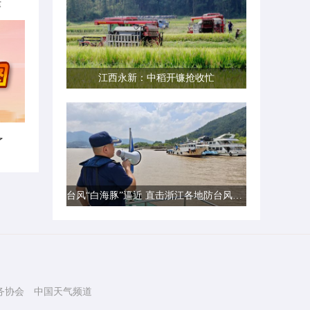
律
江西永新：中稻开镰抢收忙
了
台风“白海豚”逼近 直击浙江各地防台风一线现场
务协会
中国天气频道