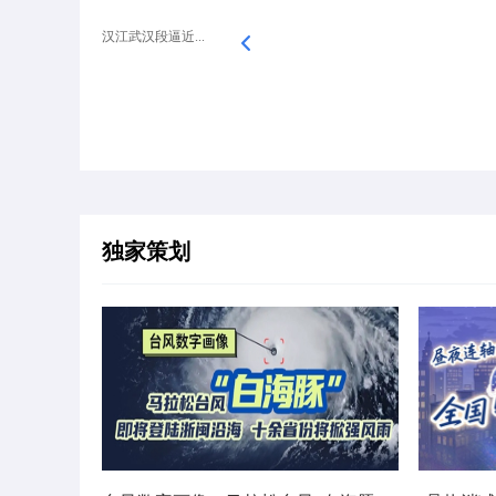
汉江武汉段逼近...
独家策划