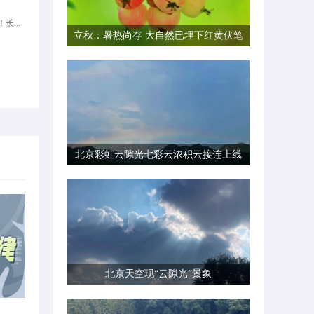
长...
立秋：暑热尚存 大自然已埋下红黄伏笔
北京彩虹云隙光七彩云浓积云接连上线
北京天空现“云隙光”景象