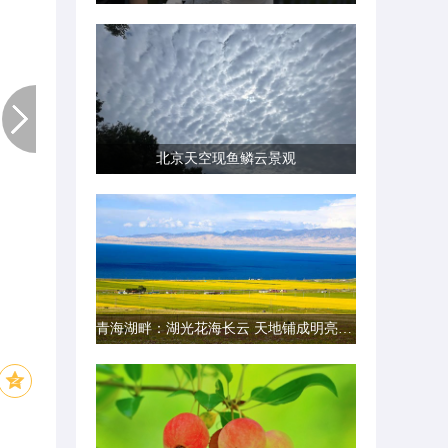
北京天空现鱼鳞云景观
青海湖畔：湖光花海长云 天地铺成明亮画卷