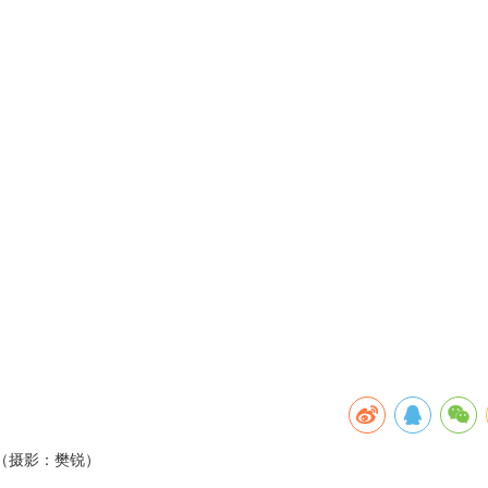
（摄影：樊锐）