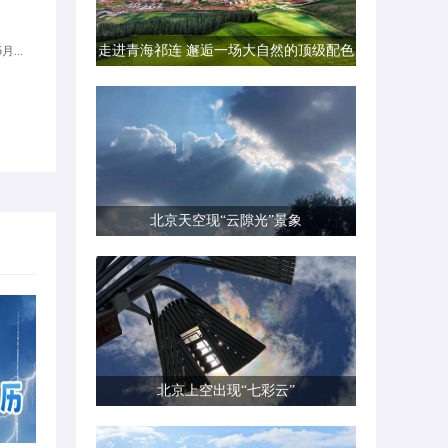
走进青海祁连 邂逅一场大自然的顶级配色
...
北京天空现“云隙光”景象
北京上空出现“七彩云”