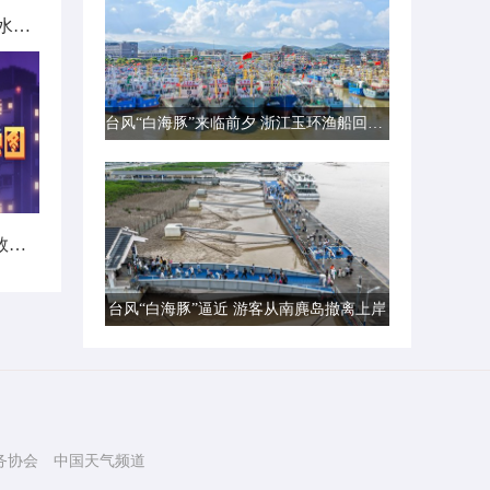
北方城市降雨日历出炉 看哪里雨水超长待机
台风“白海豚”来临前夕 浙江玉环渔船回港避风
暑热不打烊！首个全国热带夜指数地图发布
台风“白海豚”逼近 游客从南麂岛撤离上岸
务协会
中国天气频道