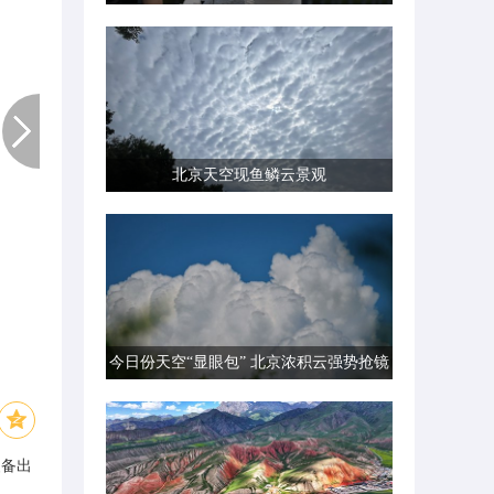
北京天空现鱼鳞云景观
今日份天空“显眼包” 北京浓积云强势抢镜
装备出