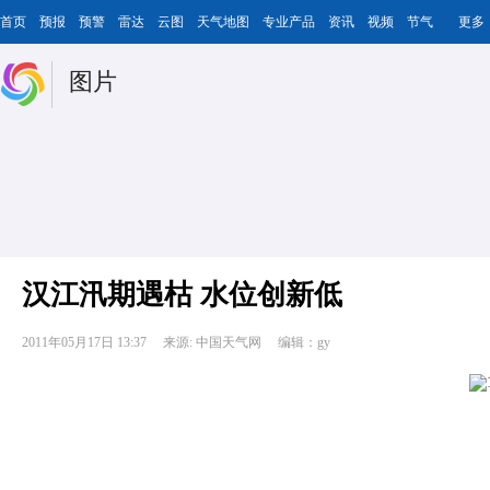
首页
预报
预警
雷达
云图
天气地图
专业产品
资讯
视频
节气
更多
图片
汉江汛期遇枯 水位创新低
2011年05月17日 13:37
来源: 中国天气网
编辑：gy