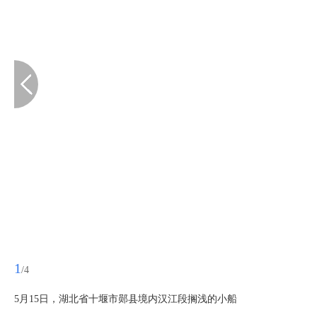
1
/4
5月15日，湖北省十堰市郧县境内汉江段搁浅的小船