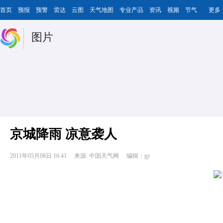
首页
预报
预警
雷达
云图
天气地图
专业产品
资讯
视频
节气
更多
图片
京城降雨 凉意袭人
2011年05月08日 16:41
来源: 中国天气网
编辑：gy