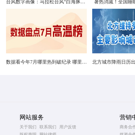
台风数字画像：马拉松台风“白海豚”将影响十余省份
暑热消减！全国睡
数据看今年7月哪里热到破纪录 哪里暑热连轴转
网站服务
营销
关于我们
联系我们
用户反馈
商务合
版权声明
网站律师
媒资合