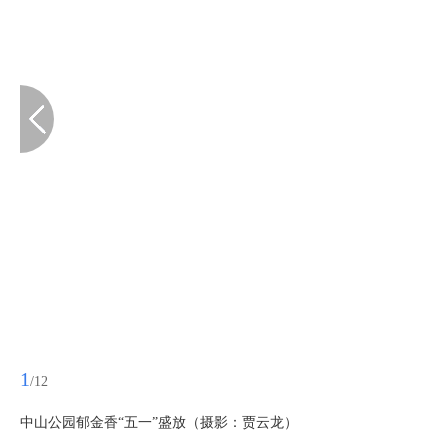
1
/12
中山公园郁金香“五一”盛放（摄影：贾云龙）