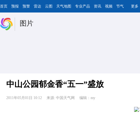
首页
预报
预警
雷达
云图
天气地图
专业产品
资讯
视频
节气
更多
图片
中山公园郁金香“五一”盛放
2011年05月01日 10:12
来源: 中国天气网
编辑：my