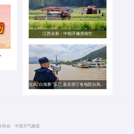
江西永新：中稻开镰抢收忙
了
台风“白海豚”逼近 直击浙江各地防台风一线现场
务协会
中国天气频道