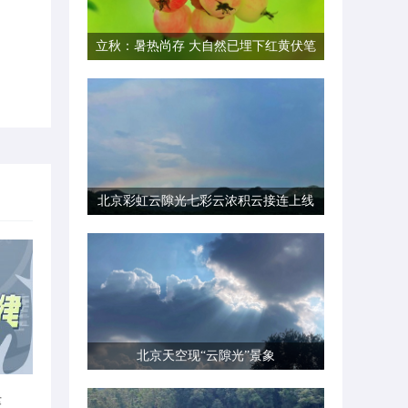
立秋：暑热尚存 大自然已埋下红黄伏笔
北京彩虹云隙光七彩云浓积云接连上线
北京天空现“云隙光”景象
律