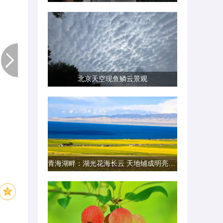
北京天空现鱼鳞云景观
青海湖畔：湖光花海长云 天地铺成明亮画卷