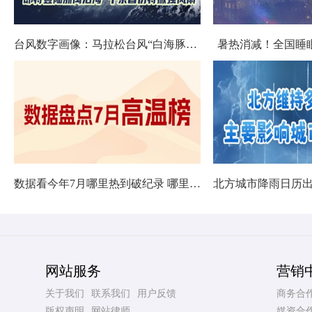
台风数字画像：马拉松台风“白海豚”将影响十余省份
暑热消减！全国睡
数据看今年7月哪里热到破纪录 哪里暑热连轴转
网站服务
营销
关于我们
联系我们
用户反馈
商务合
版权声明
网站律师
媒资合