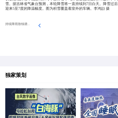
雪。据吉林省气象台预测，本轮降雪将一直持续到7日白天。降雪过
迎来5至7度的降温幅度。图为积雪覆盖着室外的车辆。李鸿劼 摄
持续降雨致钱塘...
独家策划