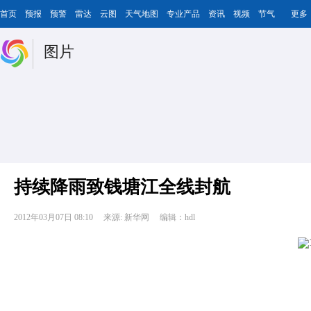
首页
预报
预警
雷达
云图
天气地图
专业产品
资讯
视频
节气
更多
图片
持续降雨致钱塘江全线封航
2012年03月07日 08:10
来源: 新华网
编辑：hdl