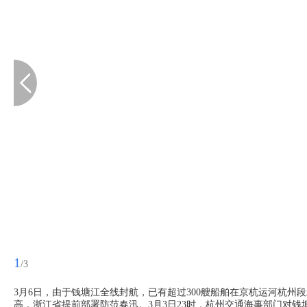
1
/3
3月6日，由于钱塘江全线封航，已有超过300艘船舶在京杭运河杭州
高，浙江省提前部署防范春汛。3月3日23时，杭州交通海事部门对钱