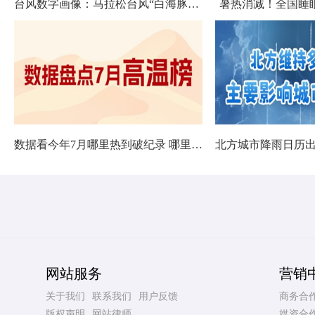
台风数字画像：马拉松台风“白海豚”将影响十余省份
暑热消减！全国睡
数据看今年7月哪里热到破纪录 哪里暑热连轴转
网站服务
营销
关于我们
联系我们
用户反馈
商务合
版权声明
网站律师
媒资合