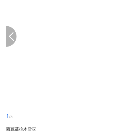
1
/5
西藏聂拉木雪灾