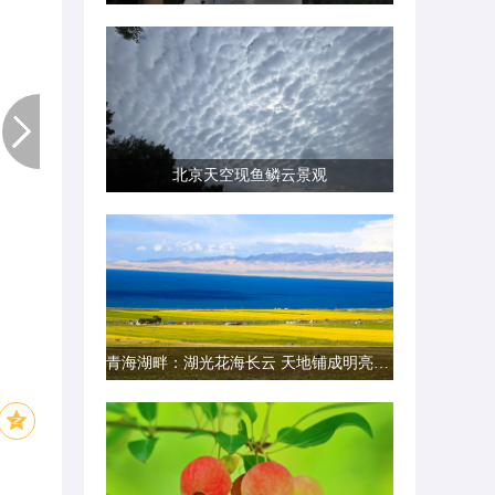
北京天空现鱼鳞云景观
青海湖畔：湖光花海长云 天地铺成明亮画卷