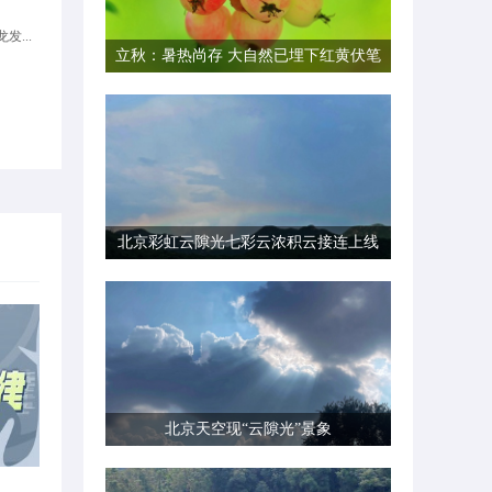
发...
立秋：暑热尚存 大自然已埋下红黄伏笔
北京彩虹云隙光七彩云浓积云接连上线
北京天空现“云隙光”景象