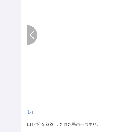
1
/4
田野“惟余莽莽”，如同水墨画一般美丽。