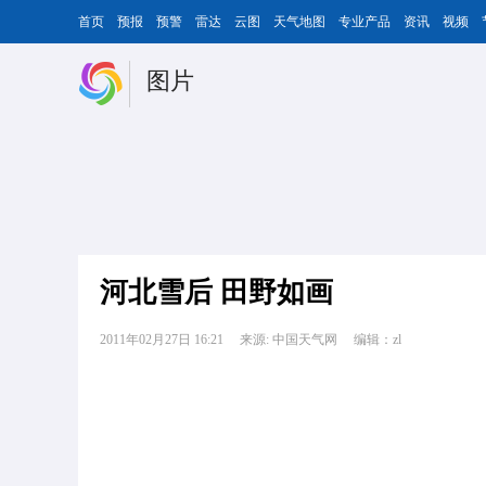
首页
预报
预警
雷达
云图
天气地图
专业产品
资讯
视频
图片
河北雪后 田野如画
2011年02月27日 16:21
来源: 中国天气网
编辑：zl