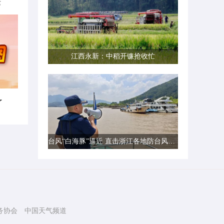
律
江西永新：中稻开镰抢收忙
了
台风“白海豚”逼近 直击浙江各地防台风一线现场
务协会
中国天气频道