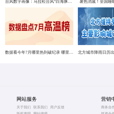
台风数字画像：马拉松台风“白海豚”将影响十余省份
暑热消减！全国睡
数据看今年7月哪里热到破纪录 哪里暑热连轴转
网站服务
营销
关于我们
联系我们
用户反馈
商务合
版权声明
网站律师
媒资合