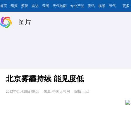
首页
预报
预警
雷达
云图
天气地图
专业产品
资讯
视频
节气
更多
图片
北京雾霾持续 能见度低
2013年01月29日 09:05
来源: 中国天气网
编辑：hdl