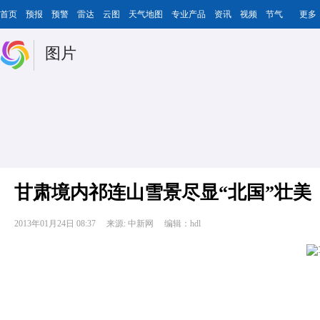
首页
预报
预警
雷达
云图
天气地图
专业产品
资讯
视频
节气
更多
图片
甘肃境内祁连山雪景尽显“北国”壮美
2013年01月24日 08:37
来源: 中新网
编辑：hdl