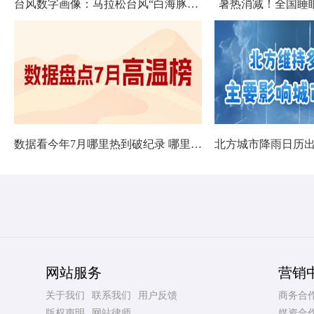
台风数字画像：马拉松台风“白海豚”将影响十余省份
暑热消减！全国睡
数据看今年7月哪里热到破纪录 哪里暑热连轴转
网站服务
营销
关于我们
联系我们
用户反馈
商务合
版权声明
网站律师
媒资合