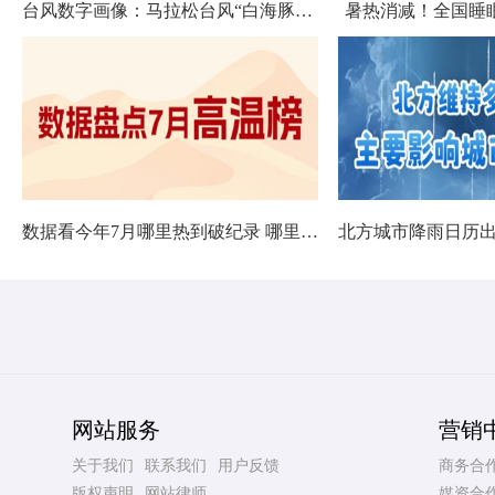
台风数字画像：马拉松台风“白海豚”将影响十余省份
暑热消减！全国睡
数据看今年7月哪里热到破纪录 哪里暑热连轴转
网站服务
营销
关于我们
联系我们
用户反馈
商务合
版权声明
网站律师
媒资合