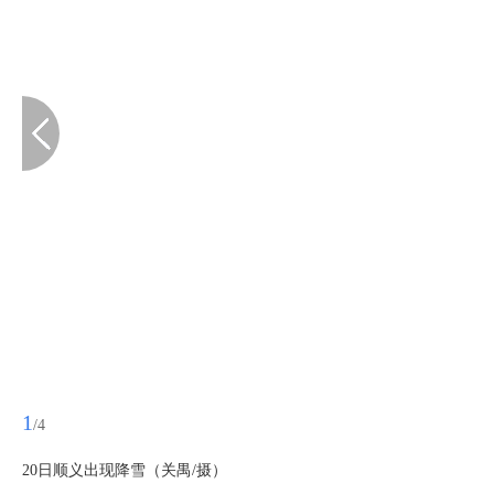
1
/4
20日顺义出现降雪（关禺/摄）