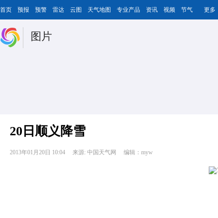
首页
预报
预警
雷达
云图
天气地图
专业产品
资讯
视频
节气
更多
图片
20日顺义降雪
2013年01月20日 10:04
来源: 中国天气网
编辑：myw