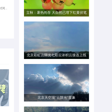
河...
立秋：暑热尚存 大自然已埋下红黄伏笔
北京彩虹云隙光七彩云浓积云接连上线
北京天空现“云隙光”景象