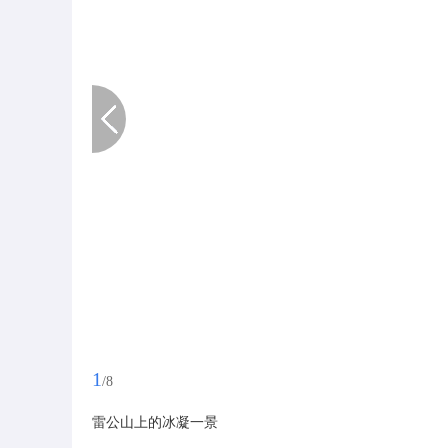
1
/8
雷公山上的冰凝一景