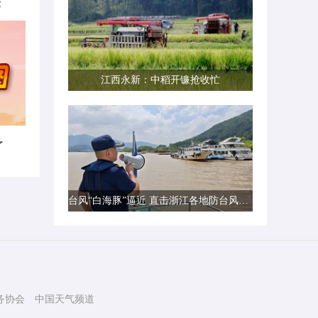
律
江西永新：中稻开镰抢收忙
了
台风“白海豚”逼近 直击浙江各地防台风一线现场
务协会
中国天气频道