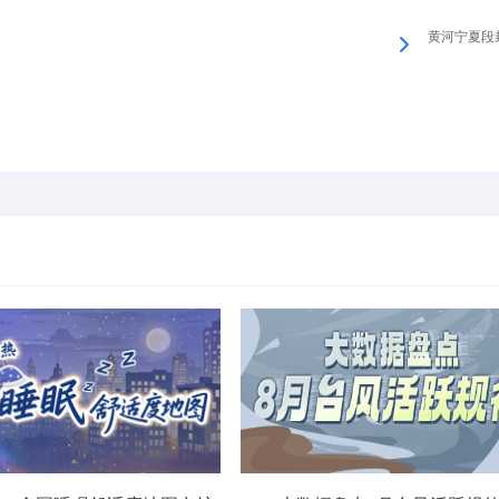
黄河宁夏段封