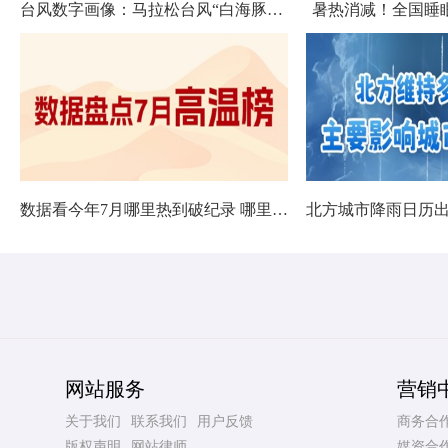
台风数字画像：马拉松台风“白海豚”将影响十余省份
暑热消减！全国睡
数据看今年7月哪里热到破纪录 哪里暑热连轴转
网站服务
营销
关于我们
联系我们
用户反馈
商务合
版权声明
网站律师
媒资合