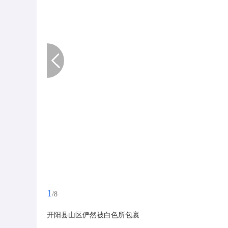
1
/8
开阳县山区俨然被白色所包裹