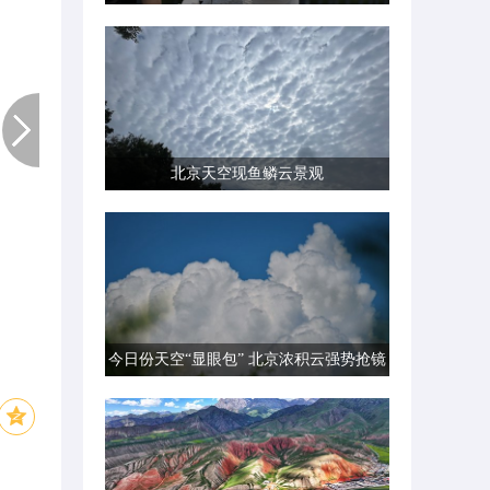
北京天空现鱼鳞云景观
今日份天空“显眼包” 北京浓积云强势抢镜