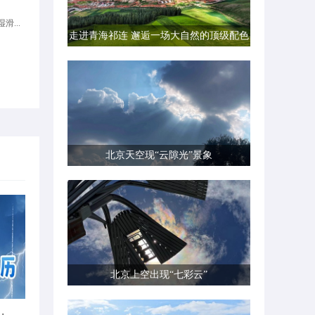
滑...
走进青海祁连 邂逅一场大自然的顶级配色
北京天空现“云隙光”景象
北京上空出现“七彩云”