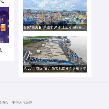
北方城市降雨日历出炉 看哪里雨水超长待机
台风“白海豚”来临前夕 浙江玉环渔船回港避风
暑热不打烊！首个全国热带夜指数地图发布
台风“白海豚”逼近 游客从南麂岛撤离上岸
务协会
中国天气频道