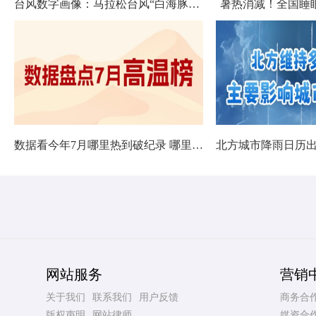
台风数字画像：马拉松台风“白海豚”将影响十余省份
暑热消减！全国睡
数据看今年7月哪里热到破纪录 哪里暑热连轴转
网站服务
营销
关于我们
联系我们
用户反馈
商务合
版权声明
网站律师
媒资合