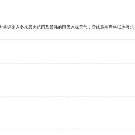
3日南方将迎来入冬来最大范围及最强的雨雪冰冻天气，雪线最南界将抵达粤