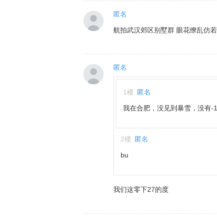
匿名
航拍武汉郊区别墅群 眼花缭乱仿
匿名
1
楼
匿名
我在合肥，没见到暴雪，没有-
2
楼
匿名
bu
我们这零下27的度