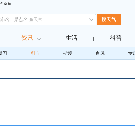
至桌面
资讯
生活
科普
|
|
|
新闻
图片
视频
台风
专