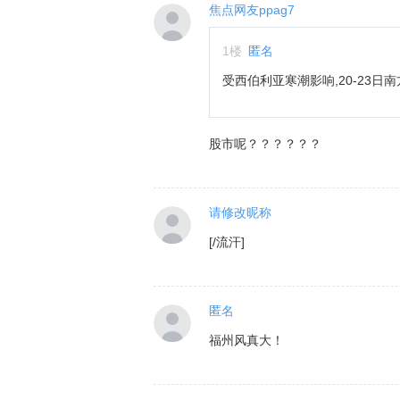
焦点网友ppag7
1
楼
匿名
受西伯利亚寒潮影响,20-2
股市呢？？？？？？
请修改昵称
[/流汗]
匿名
福州风真大！