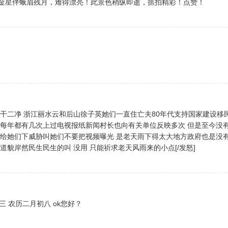
金星伴蛾眉残月，难得漂亮！此景色稍纵即逝，抓拍精彩！点赞！
一干二净 浙江丽水云和后山徐子英她们一直住亡夫80年代支持国家建设移
面每年都有几次上过电视报纸新闻村长也向有关单位反映多次 但是至今没
导给她们下威胁叫她们不要把视频曝光 是老天雨下得太大地方政府也是没
道貌岸然民生民生的叫 没用 只能祈求老天风雨来的小点[/发怒]
星期三 农历二月初八 ok您好？