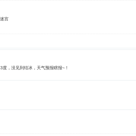
若迷宫
13度，没见到结冰，天气预报瞎报~！