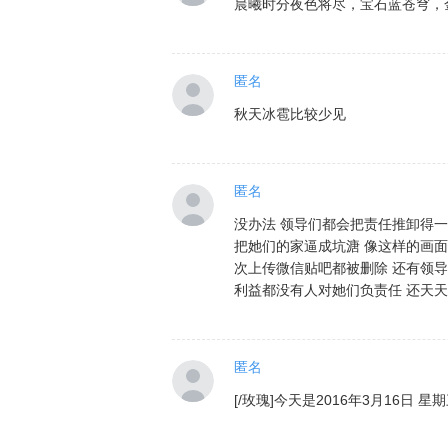
晨曦时分夜色将尽，宝石蓝苍穹，
匿名
秋天冰雹比较少见
匿名
没办法 领导们都会把责任推卸得
把她们的家逼成坑溏 像这样的画
次上传微信贴吧都被删除 还有领
利益都没有人对她们负责任 还天天
匿名
[/玫瑰]今天是2016年3月16日 