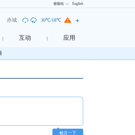
省级站
English
赤城
30℃/18℃
互动
应用
|
|
题
畅言一下