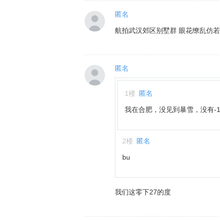
匿名
航拍武汉郊区别墅群 眼花缭乱仿
匿名
1
楼
匿名
我在合肥，没见到暴雪，没有-
2
楼
匿名
bu
我们这零下27的度