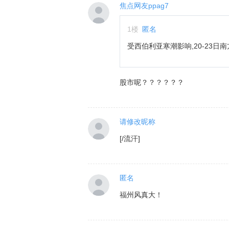
焦点网友ppag7
1
楼
匿名
受西伯利亚寒潮影响,20-2
股市呢？？？？？？
请修改昵称
[/流汗]
匿名
福州风真大！