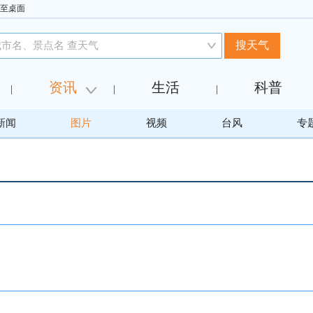
至桌面
资讯
生活
科普
|
|
|
新闻
图片
视频
台风
专