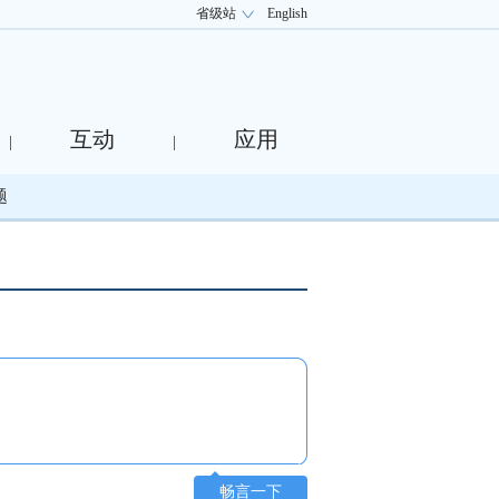
省级站
English
互动
应用
|
|
题
畅言一下