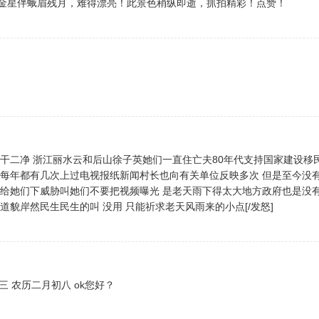
金星伴蛾眉残月，难得漂亮！此景色稍纵即逝，抓拍精彩！点赞！
一干二净 浙江丽水云和后山徐子英她们一直住亡夫80年代支持国家建设移
面每年都有几次上过电视报纸新闻村长也向有关单位反映多次 但是至今没
导给她们下威胁叫她们不要把视频曝光 是老天雨下得太大地方政府也是没
道貌岸然民生民生的叫 没用 只能祈求老天风雨来的小点[/发怒]
星期三 农历二月初八 ok您好？