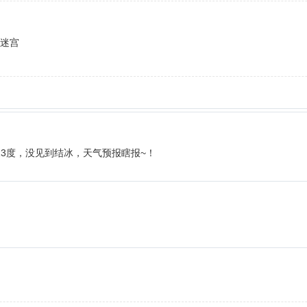
若迷宫
13度，没见到结冰，天气预报瞎报~！