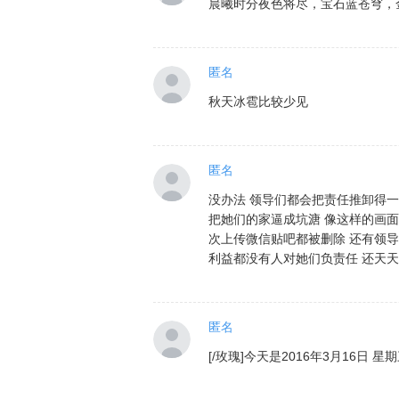
晨曦时分夜色将尽，宝石蓝苍穹，
匿名
秋天冰雹比较少见
匿名
没办法 领导们都会把责任推卸得
把她们的家逼成坑溏 像这样的画
次上传微信贴吧都被删除 还有领
利益都没有人对她们负责任 还天天
匿名
[/玫瑰]今天是2016年3月16日 