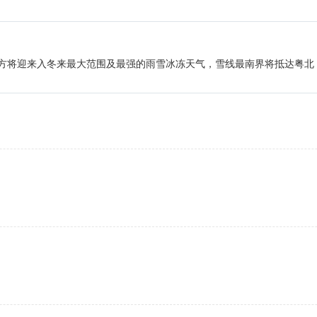
3日南方将迎来入冬来最大范围及最强的雨雪冰冻天气，雪线最南界将抵达粤