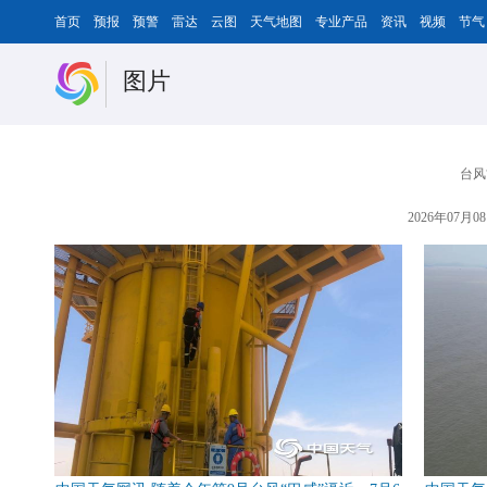
首页
预报
预警
雷达
云图
天气地图
专业产品
资讯
视频
节气
图片
台风
2026年07月08