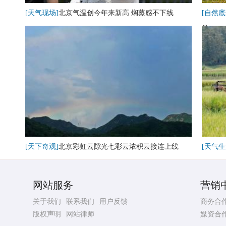
[天气现场]
北京气温创今年来新高 焖蒸感不下线
[自然底
卷
[天下奇观]
北京彩虹云隙光七彩云浓积云接连上线
[天气生
网站服务
营销
关于我们
联系我们
用户反馈
商务合
版权声明
网站律师
媒资合