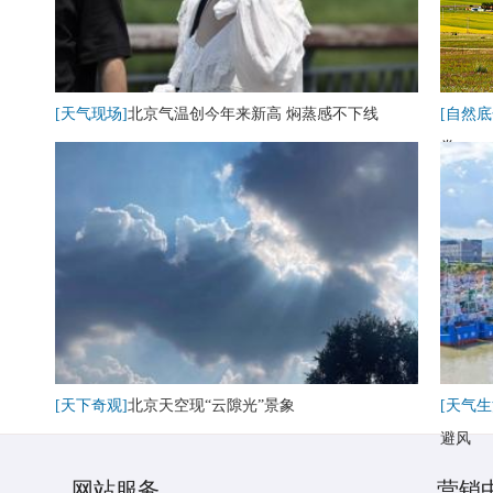
[天气现场]
北京气温创今年来新高 焖蒸感不下线
[自然底
卷
[天下奇观]
北京天空现“云隙光”景象
[天气生
避风
网站服务
营销