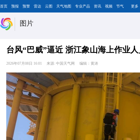
首页
预报
预警
雷达
云图
天气地图
专业产品
资讯
视频
节气
更多
图片
台风“巴威”逼近 浙江象山海上作业
2026年07月08日 16:01
来源: 中国天气网
编辑：黄涛