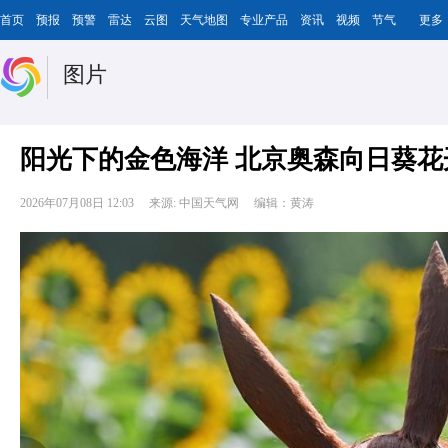
首页
预报
预警
雷达
云图
天气地图
专业产品
资讯
视频
节气
更多
图片
阳光下的金色海洋 北京奥森向日葵花
2026年07月08日 12:03
来源: 中国天气网
编辑：黄涛