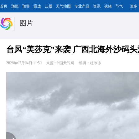
首页
预报
预警
雷达
云图
天气地图
专业产品
资讯
视频
节气
更多
图片
台风“美莎克”来袭 广西北海外沙码
2026年07月04日 11:50
来源: 中国天气网
编辑：杜冰冰