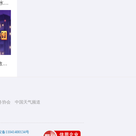
北方城市降雨日历出炉 看哪里雨水超长待机
暑热不打烊！首个全国热带夜指数地图发布
务协会
中国天气频道
11041400134号