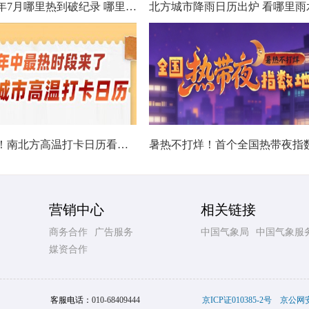
数据看今年7月哪里热到破纪录 哪里暑热连轴转
热在中伏！南北方高温打卡日历看哪里热力持久
营销中心
相关链接
商务合作
广告服务
中国气象局
中国气象服
媒资合作
客服电话：
010-68409444
京ICP证010385-2号
京公网安备