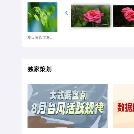
夏日葱茏 水杉...
独家策划