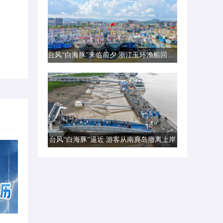
台风“白海豚”来临前夕 浙江玉环渔船回港避风
台风“白海豚”逼近 游客从南麂岛撤离上岸