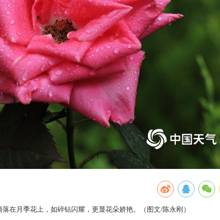
雨滴落在月季花上，如碎钻闪耀，更显花朵娇艳。（图文/陈永刚）