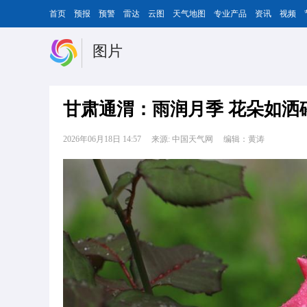
首页
预报
预警
雷达
云图
天气地图
专业产品
资讯
视频
图片
甘肃通渭：雨润月季 花朵如洒
2026年06月18日 14:57
来源: 中国天气网
编辑：黄涛