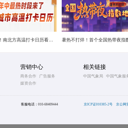
热在中伏！南北方高温打卡日历看哪里热力持久
营销中心
相关链接
商务合作
广告服务
中国气象局
中国气象服
媒资合作
客服电话：
010-68409444
京ICP证010385-2号
京公网安备