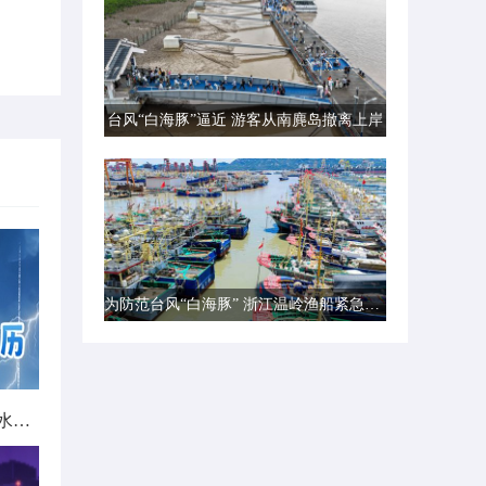
台风“白海豚”逼近 游客从南麂岛撤离上岸
为防范台风“白海豚” 浙江温岭渔船紧急转港避风
北方城市降雨日历出炉 看哪里雨水超长待机