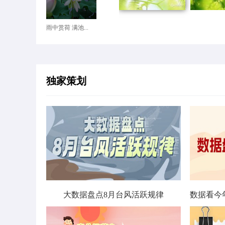
雨中赏荷 满池...
独家策划
大数据盘点8月台风活跃规律