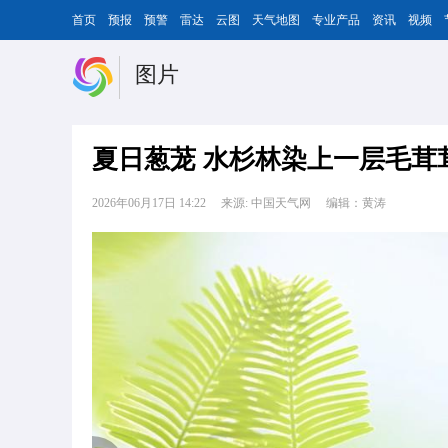
首页
预报
预警
雷达
云图
天气地图
专业产品
资讯
视频
图片
夏日葱茏 水杉林染上一层毛茸
2026年06月17日 14:22
来源: 中国天气网
编辑：黄涛