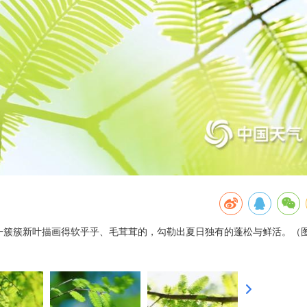
将一簇簇新叶描画得软乎乎、毛茸茸的，勾勒出夏日独有的蓬松与鲜活。（图