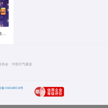
暑热不打烊！首个全国热带夜指数地图发布
务协会
中国天气频道
11041400134号