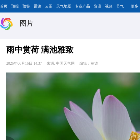
首页
预报
预警
雷达
云图
天气地图
专业产品
资讯
视频
节气
更多
图片
雨中赏荷 满池雅致
2026年06月16日 14:37
来源: 中国天气网
编辑：黄涛