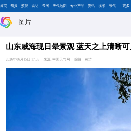
首页
预报
预警
雷达
云图
天气地图
专业产品
资讯
视频
节气
更多
图片
山东威海现日晕景观 蓝天之上清晰可
2026年06月15日 17:05
来源: 中国天气网
编辑：黄涛