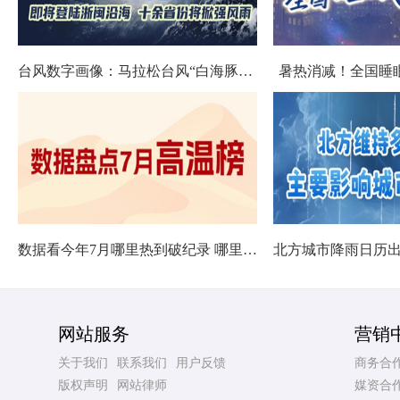
台风数字画像：马拉松台风“白海豚”将影响十余省份
暑热消减！全国睡
数据看今年7月哪里热到破纪录 哪里暑热连轴转
网站服务
营销
关于我们
联系我们
用户反馈
商务合
版权声明
网站律师
媒资合