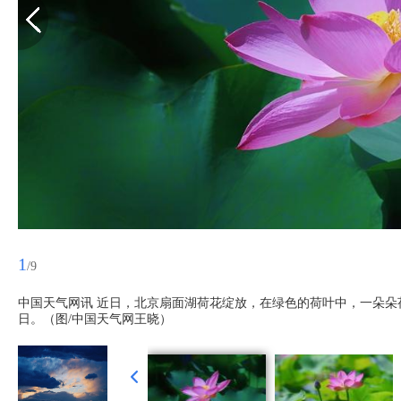
1
/9
中国天气网讯 近日，北京扇面湖荷花绽放，在绿色的荷叶中，一朵朵
日。（图/中国天气网王晓）