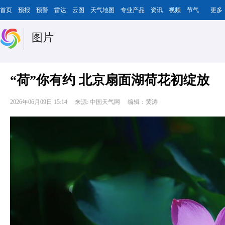
首页
预报
预警
雷达
云图
天气地图
专业产品
资讯
视频
节气
更多
图片
“荷”你有约 北京扇面湖荷花初绽放
2026年06月09日 15:14
来源: 中国天气网
编辑：黄涛