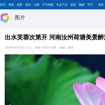
首页
预报
预警
雷达
云图
天气地图
专业产品
资讯
视频
节气
更多
图片
出水芙蓉次第开 河南汝州荷塘美景醉
2026年06月09日 15:12
来源: 中国天气网
编辑：黄涛