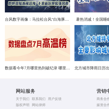
台风数字画像：马拉松台风“白海豚”将影响十余省份
暑热消减！全国睡
数据看今年7月哪里热到破纪录 哪里暑热连轴转
网站服务
营销
关于我们
联系我们
用户反馈
商务合
版权声明
网站律师
媒资合