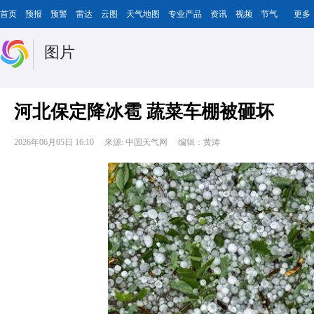
首页
预报
预警
雷达
云图
天气地图
专业产品
资讯
视频
节气
更多
图片
河北保定降冰雹 蔬菜车棚被砸坏
2026年06月05日 16:10
来源: 中国天气网
编辑：黄涛