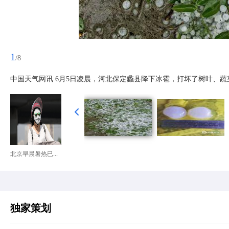
1
/8
中国天气网讯 6月5日凌晨，河北保定蠡县降下冰雹，打坏了树叶、蔬
北京早晨暑热已...
独家策划