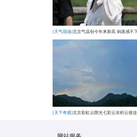
[天气现场]
北京气温创今年来新高 焖蒸感不
[天下奇观]
北京彩虹云隙光七彩云浓积云接连
网站服务