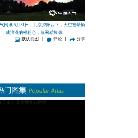
气网讯 5月31日，北京夕阳西下，天空被晕染
成浪漫的橙粉色，氛围感拉满...
|
|
默认视图
评论
分享