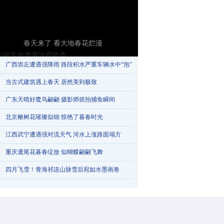
春天来了 看大地春花烂漫
广西崇左遭遇强降雨 路段积水严重车辆水中“泡”​
当古式建筑遇上春天 居然美到极致
广东天晴好鹭鸟翩翩 摄影师抓拍捕鱼瞬间
北京楸树花璀璨似锦 惊艳了暮春时光
江西武宁遭遇强对流天气 河水上涨路面塌方
重庆鸢尾花暮春绽放 似蝴蝶翩翩飞舞
云南多地遭遇冰雹侵袭
四月飞雪！青海祁连山脉雪后宛如水墨画卷