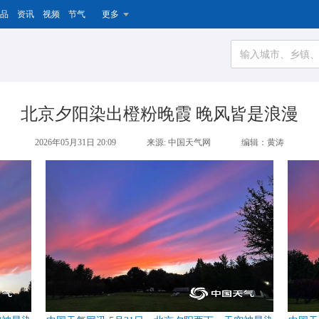
品
资讯
视频
节气
更多
北京夕阳染出橙粉晚霞 晚风皆是浪漫
2026年05月31日 20:09
来源: 中国天气网
编辑：黄涛