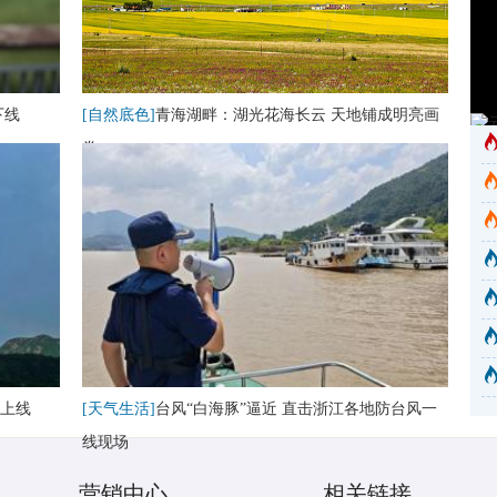
下线
[自然底色]
青海湖畔：湖光花海长云 天地铺成明亮画
卷
上线
[天气生活]
台风“白海豚”逼近 直击浙江各地防台风一
线现场
营销中心
相关链接