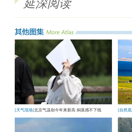
延深阅读
[天气现场]
北京气温创今年来新高 焖蒸感不下线
[自然底
卷