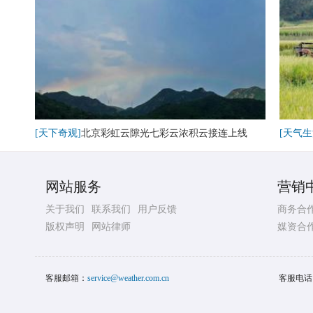
[天下奇观]
北京彩虹云隙光七彩云浓积云接连上线
[天气生
网站服务
营销
关于我们
联系我们
用户反馈
商务合
版权声明
网站律师
媒资合
客服邮箱：
service@weather.com.cn
客服电话