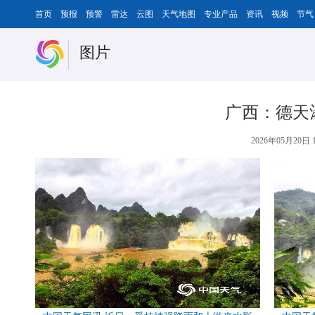
首页
预报
预警
雷达
云图
天气地图
专业产品
资讯
视频
节气
图片
广西：德天
2026年05月20日 1