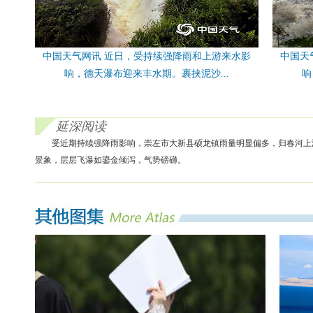
中国天气网讯 近日，受持续强降雨和上游来水影
中国天
响，德天瀑布迎来丰水期。裹挟泥沙...
响
延深阅读
受近期持续强降雨影响，崇左市大新县硕龙镇雨量明显偏多，归春河上
景象，层层飞瀑如鎏金倾泻，气势磅礴。