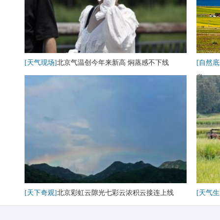
[天气现场]
北京气温创今年来新高 焖蒸感不下线
[自然底
卷
[天下奇观]
北京彩虹云隙光七彩云浓积云接连上线
[天气生