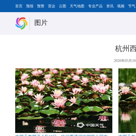
首页
预报
预警
雷达
云图
天气地图
专业产品
资讯
视频
节气
图片
杭州西
2026年05月10