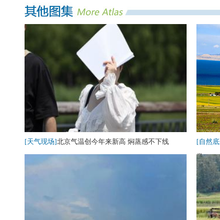
[天气现场]
北京气温创今年来新高 焖蒸感不下线
[自然底
卷