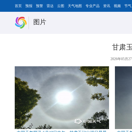
首页
预报
预警
雷达
云图
天气地图
专业产品
资讯
视频
节气
图片
甘肃玉
2026年05月27