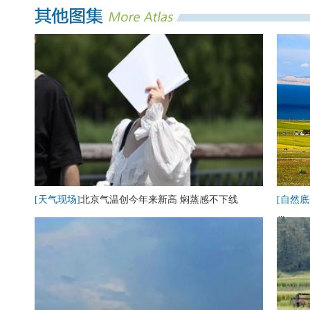
[天气现场]
北京气温创今年来新高 焖蒸感不下线
[自然底
卷