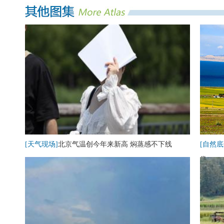
[天气现场]
北京气温创今年来新高 焖蒸感不下线
[自然底
卷