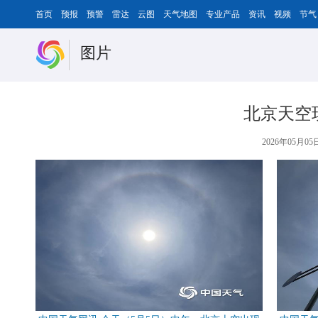
首页
预报
预警
雷达
云图
天气地图
专业产品
资讯
视频
节气
图片
北京天空
2026年05月05日