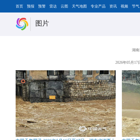
首页
预报
预警
雷达
云图
天气地图
专业产品
资讯
视频
节气
图片
湖南
2026年05月17日