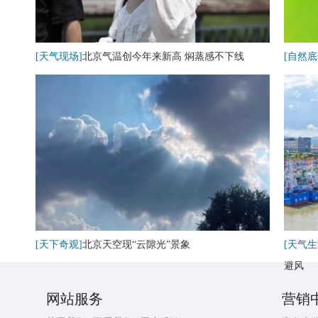
[天气现场]
北京气温创今年来新高 焖蒸感不下线
[自然底
[天下奇观]
北京天空现“云隙光”景象
[天气生
避风
网站服务
营销