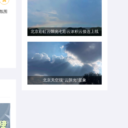
氛围
北京彩虹云隙光七彩云浓积云接连上线
北京天空现“云隙光”景象