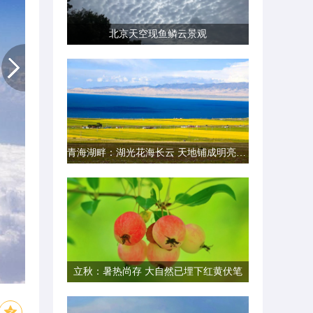
北京天空现鱼鳞云景观
青海湖畔：湖光花海长云 天地铺成明亮画卷
立秋：暑热尚存 大自然已埋下红黄伏笔