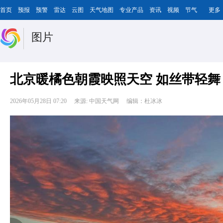
首页
预报
预警
雷达
云图
天气地图
专业产品
资讯
视频
节气
更多
图片
北京暖橘色朝霞映照天空 如丝带轻舞
2026年05月28日 07:20
来源: 中国天气网
编辑：杜冰冰