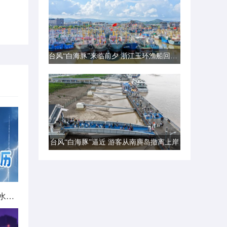
台风“白海豚”来临前夕 浙江玉环渔船回港避风
台风“白海豚”逼近 游客从南麂岛撤离上岸
北方城市降雨日历出炉 看哪里雨水超长待机