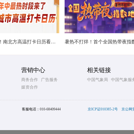
热在中伏！南北方高温打卡日历看哪里热力持久
营销中心
相关链接
商务合作
广告服务
中国气象局
中国气象服
媒资合作
客服电话：
010-68409444
京ICP证010385-2号
京公网安备