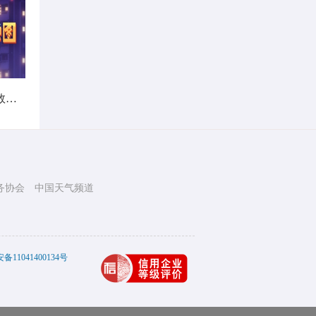
暑热不打烊！首个全国热带夜指数地图发布
务协会
中国天气频道
11041400134号