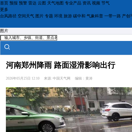
首页
预报
预警
雷达
云图
天气地图
专业产品
资讯
视频
节气
更多
台风路径
空间天气
图片
专题
环境
旅游
碳中和
气象科普
一带一路
产创
图片
河南郑州降雨 路面湿滑影响出行
2026年05月25日 12:10
来源: 中国天气网
编辑：黄涛