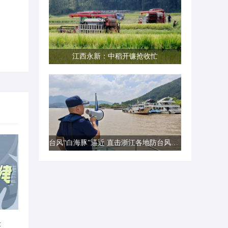
江西永新：中稻开镰抢收忙
台风“白海豚”逼近 直击浙江各地防台风一线现场
律