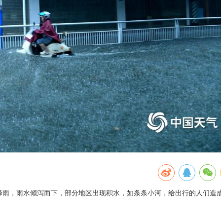
强降雨，雨水倾泻而下，部分地区出现积水，如条条小河，给出行的人们造