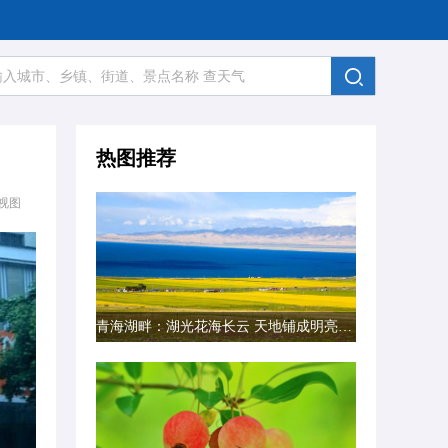
热图推荐
视图
青海湖畔：湖光花海长云 天地铺成明亮画卷