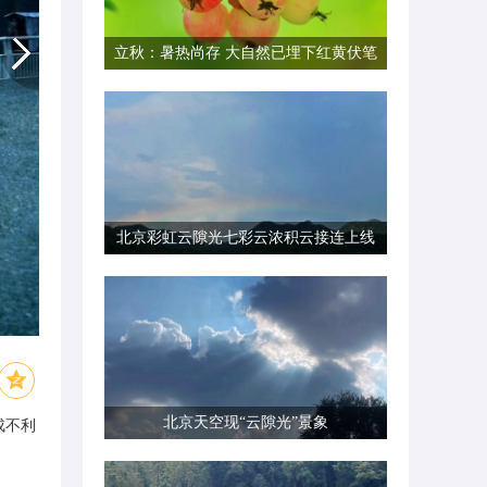
立秋：暑热尚存 大自然已埋下红黄伏笔
北京彩虹云隙光七彩云浓积云接连上线
北京天空现“云隙光”景象
成不利