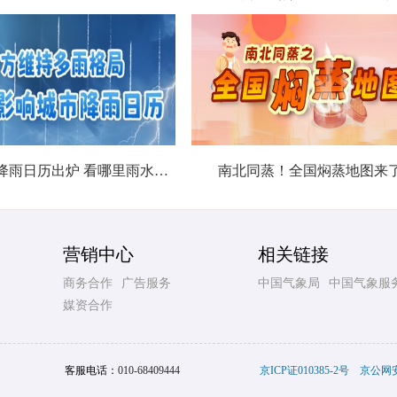
北方城市降雨日历出炉 看哪里雨水超长待机
南北同蒸！全国焖蒸地图来
营销中心
相关链接
商务合作
广告服务
中国气象局
中国气象服
媒资合作
客服电话：
010-68409444
京ICP证010385-2号
京公网安备