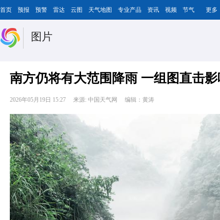
首页
预报
预警
雷达
云图
天气地图
专业产品
资讯
视频
节气
更多
图片
南方仍将有大范围降雨 一组图直击影
2026年05月19日 15:27
来源: 中国天气网
编辑：黄涛